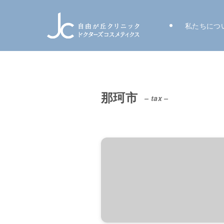
私たちにつ
那珂市
– tax –