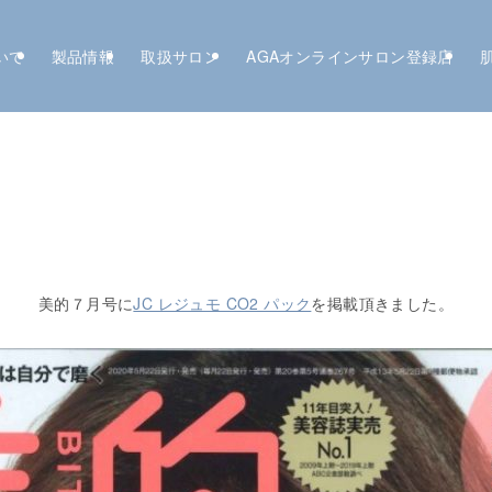
いて
製品情報
取扱サロン
AGAオンラインサロン登録店
美的７月号に
JC レジュモ CO2 パック
を掲載頂きました。