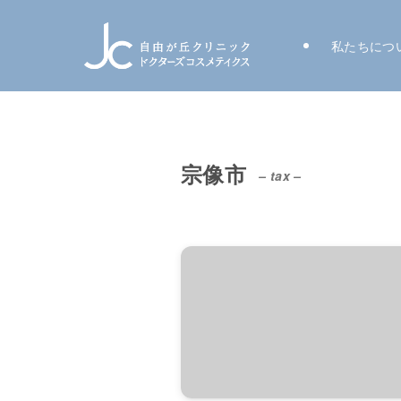
私たちにつ
宗像市
– tax –