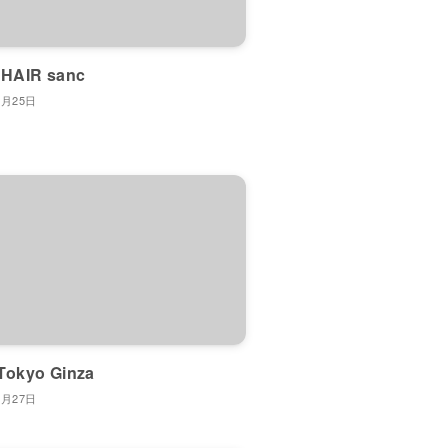
 HAIR sanc
4月25日
Tokyo Ginza
3月27日