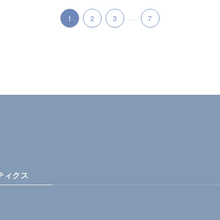
1
2
3
...
7
ティクス