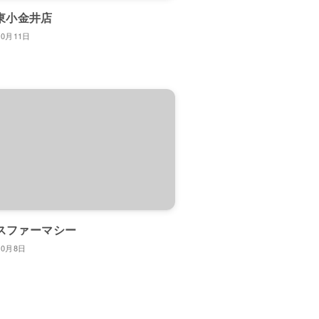
h 東小金井店
10月11日
スファーマシー
10月8日