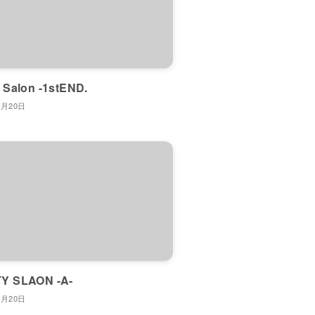
 Salon -1stEND.
7月20日
Y SLAON -A-
7月20日