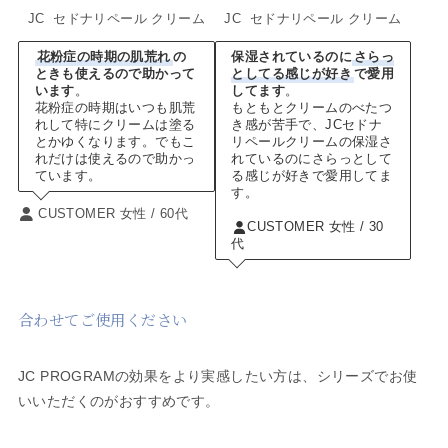
JC セドナリペール クリーム
JC セドナリペール クリーム
花粉症の時期の肌荒れ
の
保湿されているのに
さらっ
ときも使えるので助かって
としてる感じが好き
で愛用
います
。
してます
。
花粉症の時期はいつも肌荒
もともとクリームのべたつ
れして特にクリームは塗る
き感が苦手で、JCセドナ
とかゆくなります。でもこ
リペールクリームの保湿さ
れだけは使えるので助かっ
れているのにさらっとして
ています。
る感じが好きで愛用してま
す。
CUSTOMER 女性 / 60代
CUSTOMER 女性 / 30
代
合わせてご使用ください
JC PROGRAMの効果をより実感したい方は、シリーズでお使
いいただくのがおすすめです。