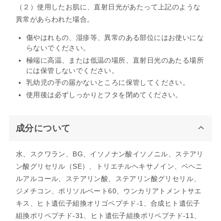
（２）使用したお肌に、直射日光があたって上記のような
異常があらわれた場合。
傷やはれもの、湿疹等、異常のある部位にはお使いにな
らないでください。
極端に高温、または低温の場所、直射日光のあたる場所
には保管しないでください。
乳幼児の手の届かないところに保管してください。
使用後は必ずしっかりとフタを閉めてください。
成分について
水、スクワラン、BG、イソノナン酸イソノニル、ステアリ
ン酸グリセリル（SE）、トリエチルヘキサノイン、ベヘニ
ルアルコール、ステアリン酸、ステアリン酸グリセリル、
ジメチコン、ポリソルベート60、ウンカリアトメントサエ
キス、ヒト遺伝子組換オリゴペプチド-1、合成ヒト遺伝子
組換ポリペプチド-31、ヒト遺伝子組換ポリペプチド-11、