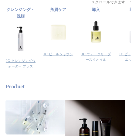
スクロールできます
クレンジング・
角質ケア
導入
導
洗顔
JC ピールシャボン
JC ウォータリーブ
JC ピュ
ースタオイル
エッセ
JC クレンジングウ
ォーター プラス
Product